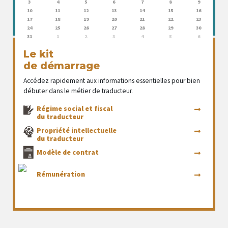
3
4
5
6
7
8
9
10
11
12
13
14
15
16
17
18
19
20
21
22
23
24
25
26
27
28
29
30
31
1
2
3
4
5
6
Le kit
de démarrage
Accédez rapidement aux informations essentielles pour bien
débuter dans le métier de traducteur.
Régime social et fiscal
du traducteur
Propriété intellectuelle
du traducteur
Modèle de contrat
Rémunération