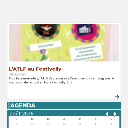
L’ATLF au Festivelly
29/07/2026
Pour la première fois, l’ATLF s’est essayée à l’exercice du live Instagram ! A
l’occasion du festival en ligne Festivelly, [...]
AGENDA
L
M
M
J
V
S
D
27
28
29
30
31
1
2