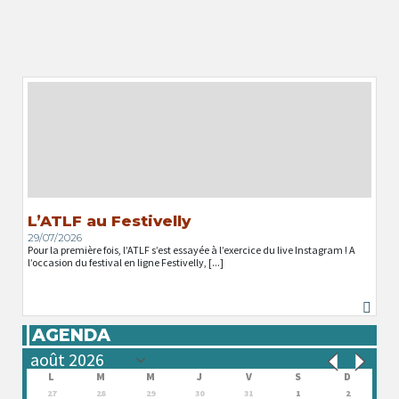
L’ATLF au Festivelly
29/07/2026
Pour la première fois, l’ATLF s’est essayée à l’exercice du live Instagram ! A
l’occasion du festival en ligne Festivelly, [...]
AGENDA
L
M
M
J
V
S
D
27
28
29
30
31
1
2