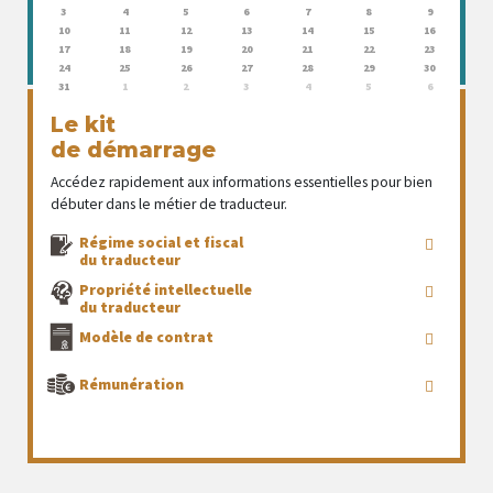
3
4
5
6
7
8
9
10
11
12
13
14
15
16
17
18
19
20
21
22
23
24
25
26
27
28
29
30
31
1
2
3
4
5
6
Le kit
de démarrage
Accédez rapidement aux informations essentielles pour bien
débuter dans le métier de traducteur.
Régime social et fiscal
du traducteur
Propriété intellectuelle
du traducteur
Modèle de contrat
Rémunération