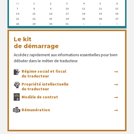
30
1
2
3
4
5
6
7
8
9
10
11
12
13
14
15
16
17
18
19
20
21
22
23
24
25
26
27
28
29
30
31
1
2
3
Le kit
de démarrage
Accédez rapidement aux informations essentielles pour bien
débuter dans le métier de traducteur.
Régime social et fiscal
du traducteur
Propriété intellectuelle
du traducteur
Modèle de contrat
Rémunération