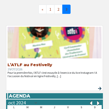
«
1
2
3
L’ATLF au Festivelly
29/07/2026
Pour la première fois, l’ATLF s’est essayée à l’exercice du live Instagram ! A
l’occasion du festival en ligne Festivelly, [...]
AGENDA
L
M
M
J
V
S
D