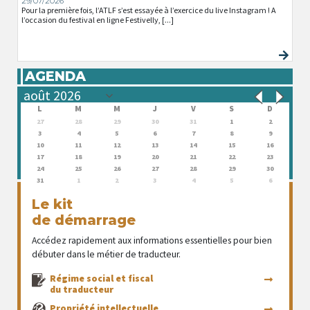
29/07/2026
Pour la première fois, l’ATLF s’est essayée à l’exercice du live Instagram ! A
l’occasion du festival en ligne Festivelly, [...]
AGENDA
L
M
M
J
V
S
D
27
28
29
30
31
1
2
3
4
5
6
7
8
9
10
11
12
13
14
15
16
17
18
19
20
21
22
23
24
25
26
27
28
29
30
31
1
2
3
4
5
6
Le kit
de démarrage
Accédez rapidement aux informations essentielles pour bien
débuter dans le métier de traducteur.
Régime social et fiscal
du traducteur
Propriété intellectuelle