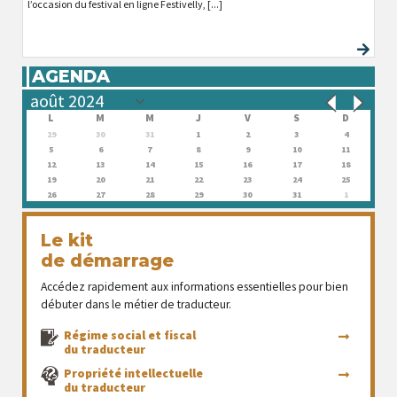
l’occasion du festival en ligne Festivelly, [...]
AGENDA
L
M
M
J
V
S
D
29
30
31
1
2
3
4
5
6
7
8
9
10
11
12
13
14
15
16
17
18
19
20
21
22
23
24
25
26
27
28
29
30
31
1
Le kit
de démarrage
Accédez rapidement aux informations essentielles pour bien
débuter dans le métier de traducteur.
Régime social et fiscal
du traducteur
Propriété intellectuelle
du traducteur