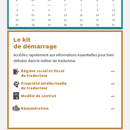
27
28
29
30
1
2
3
4
5
6
7
8
9
10
11
12
13
14
15
16
17
18
19
20
21
22
23
24
25
26
27
28
29
30
31
Le kit
de démarrage
Accédez rapidement aux informations essentielles pour bien
débuter dans le métier de traducteur.
Régime social et fiscal
du traducteur
Propriété intellectuelle
du traducteur
Modèle de contrat
Rémunération