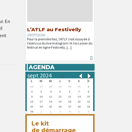
ur. En
F.
L’ATLF au Festivelly
vent
29/07/2026
Pour la première fois, l’ATLF s’est essayée à
l’exercice du live Instagram ! A l’occasion du
festival en ligne Festivelly, [...]
AGENDA
L
M
M
J
V
S
D
26
27
28
29
30
31
1
2
3
4
5
6
7
8
9
10
11
12
13
14
15
16
17
18
19
20
21
22
23
24
25
26
27
28
29
30
1
2
3
4
5
6
Le kit
de démarrage