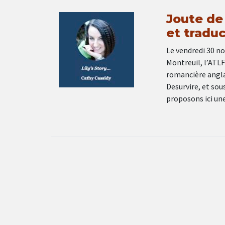
Joute de
et tradu
Le vendredi 30 no
Montreuil, l’ATLF
romancière anglai
Desurvire, et sou
proposons ici un