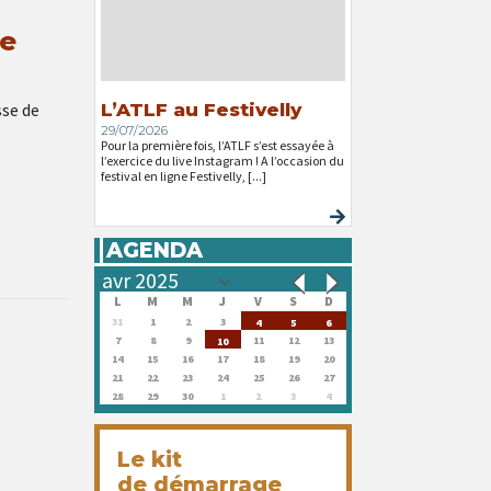
te
sse de
L’ATLF au Festivelly
29/07/2026
Pour la première fois, l’ATLF s’est essayée à
l’exercice du live Instagram ! A l’occasion du
festival en ligne Festivelly, [...]
s
AGENDA
L
M
M
J
V
S
D
31
1
2
3
4
5
6
7
8
9
11
12
13
10
14
15
16
17
18
19
20
21
22
23
24
25
26
27
28
29
30
1
2
3
4
Le kit
de démarrage