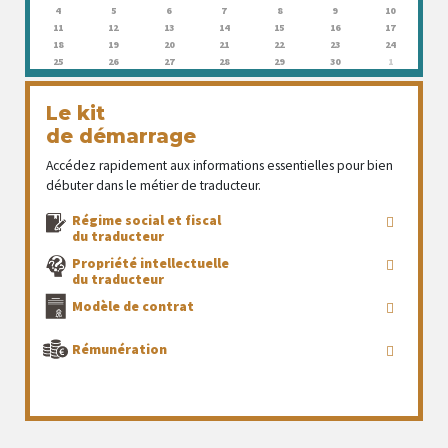
4
5
6
7
8
9
10
11
12
13
14
15
16
17
18
19
20
21
22
23
24
25
26
27
28
29
30
1
Le kit
de démarrage
Accédez rapidement aux informations essentielles pour bien
débuter dans le métier de traducteur.
Régime social et fiscal
du traducteur
Propriété intellectuelle
du traducteur
Modèle de contrat
Rémunération