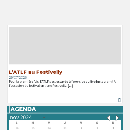
L’ATLF au Festivelly
29/07/2026
Pour la première fois, l’ATLF s’est essayée à l’exercice du live Instagram ! A
l’occasion du festival en ligne Festivelly, [...]
AGENDA
L
M
M
J
V
S
D
28
29
30
31
1
2
3