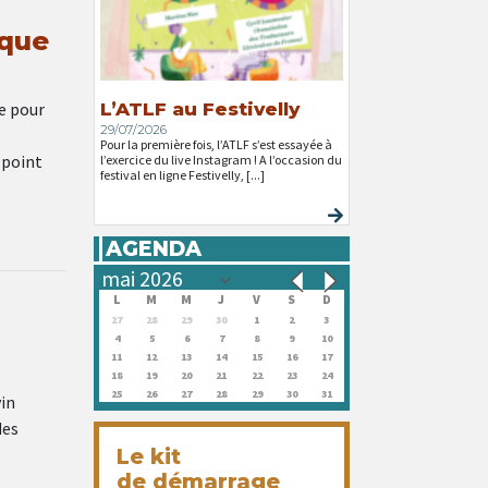
 que
e pour
L’ATLF au Festivelly
29/07/2026
Pour la première fois, l’ATLF s’est essayée à
e point
l’exercice du live Instagram ! A l’occasion du
festival en ligne Festivelly, [...]
AGENDA
L
M
M
J
V
S
D
27
28
29
30
1
2
3
4
5
6
7
8
9
10
11
12
13
14
15
16
17
18
19
20
21
22
23
24
25
26
27
28
29
30
31
in
des
Le kit
de démarrage