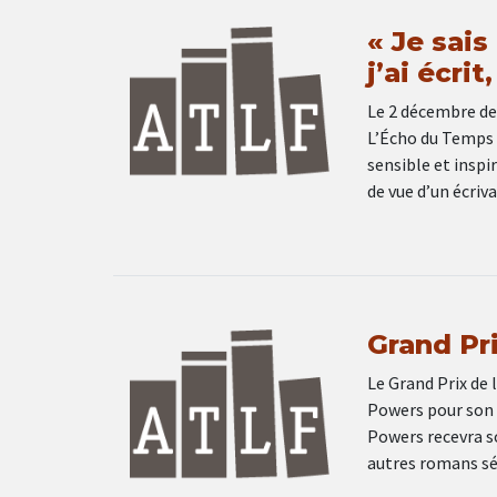
« Je sais
j’ai écri
Le 2 décembre der
L’Écho du Temps (D
sensible et inspir
de vue d’un écriv
Grand Pri
Le Grand Prix de 
Powers pour son r
Powers recevra so
autres romans sé