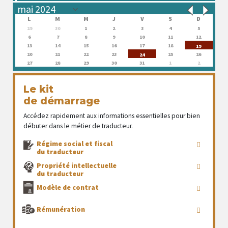
L
M
M
J
V
S
D
29
30
1
2
3
4
5
6
7
8
9
10
11
12
13
14
15
16
17
18
19
20
21
22
23
25
26
24
27
28
29
30
31
1
2
Le kit
de démarrage
Accédez rapidement aux informations essentielles pour bien
débuter dans le métier de traducteur.
Régime social et fiscal
du traducteur
Propriété intellectuelle
du traducteur
Modèle de contrat
Rémunération