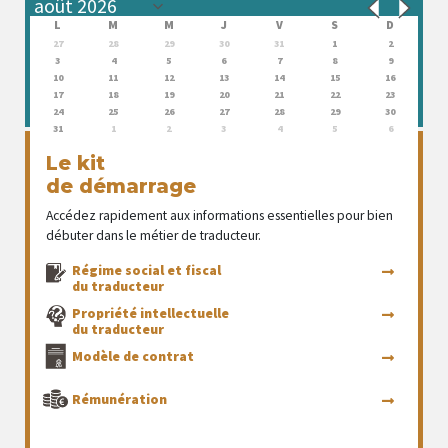
L
M
M
J
V
S
D
27
28
29
30
31
1
2
3
4
5
6
7
8
9
10
11
12
13
14
15
16
17
18
19
20
21
22
23
24
25
26
27
28
29
30
31
1
2
3
4
5
6
Le kit
de démarrage
Accédez rapidement aux informations essentielles pour bien
débuter dans le métier de traducteur.
Régime social et fiscal
du traducteur
Propriété intellectuelle
du traducteur
Modèle de contrat
Rémunération