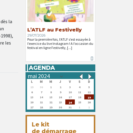
 dès la
un
L’ATLF au Festivelly
-1998),
29/07/2026
Pour la première fois, l’ATLF s’est essayée à
re les
l’exercice du live Instagram ! A l’occasion du
festival en ligne Festivelly, [...]
AGENDA
L
M
M
J
V
S
D
29
30
1
2
3
4
5
6
7
8
9
10
11
12
13
14
15
16
17
18
19
20
21
22
23
25
26
24
27
28
29
30
31
1
2
Le kit
de démarrage