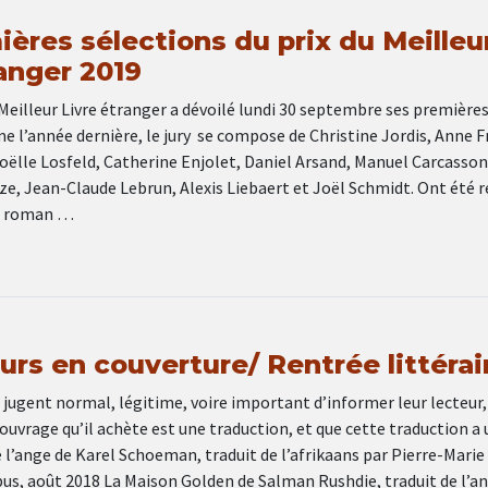
ères sélections du prix du Meilleu
anger 2019
u Meilleur Livre étranger a dévoilé lundi 30 septembre ses première
 l’année dernière, le jury se compose de Christine Jordis, Anne F
oëlle Losfeld, Catherine Enjolet, Daniel Arsand, Manuel Carcasson
ze, Jean-Claude Lebrun, Alexis Liebaert et Joël Schmidt. Ont été 
ie roman …
rs en couverture/ Rentrée littérai
 jugent normal, légitime, voire important d’informer leur lecteur,
’ouvrage qu’il achète est une traduction, et que cette traduction a 
e l’ange de Karel Schoeman, traduit de l’afrikaans par Pierre-Marie
us, août 2018 La Maison Golden de Salman Rushdie, traduit de l’an