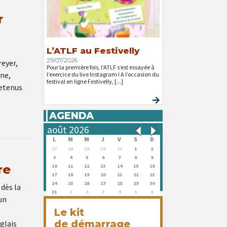
r
s
L’ATLF au Festivelly
29/07/2026
reyer,
Pour la première fois, l’ATLF s’est essayée à
ne,
l’exercice du live Instagram ! A l’occasion du
festival en ligne Festivelly, [...]
retenus
AGENDA
L
M
M
J
V
S
D
27
28
29
30
31
1
2
3
4
5
6
7
8
9
re
10
11
12
13
14
15
16
17
18
19
20
21
22
23
24
25
26
27
28
29
30
 dès la
31
1
2
3
4
5
6
un
Le kit
de démarrage
glais