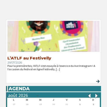
L’ATLF au Festivelly
29/07/2026
Pour la première fois, l’ATLF s’est essayée à l’exercice du live Instagram ! A
l’occasion du festival en ligne Festivelly, [...]
AGENDA
L
M
M
J
V
S
D
27
28
29
30
31
1
2