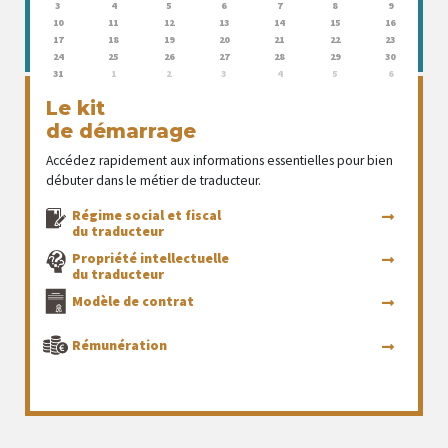
3
4
5
6
7
8
9
10
11
12
13
14
15
16
17
18
19
20
21
22
23
24
25
26
27
28
29
30
31
1
2
3
4
5
6
Le kit
de démarrage
Accédez rapidement aux informations essentielles pour bien
débuter dans le métier de traducteur.
Régime social et fiscal
du traducteur
Propriété intellectuelle
du traducteur
Modèle de contrat
Rémunération