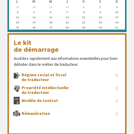
L
M
M
J
V
S
D
27
28
29
30
1
2
3
4
5
6
7
8
9
10
11
12
13
14
15
16
17
18
19
20
21
22
23
24
25
26
27
28
29
30
31
Le kit
de démarrage
Accédez rapidement aux informations essentielles pour bien
débuter dans le métier de traducteur.
Régime social et fiscal
du traducteur
Propriété intellectuelle
du traducteur
Modèle de contrat
Rémunération