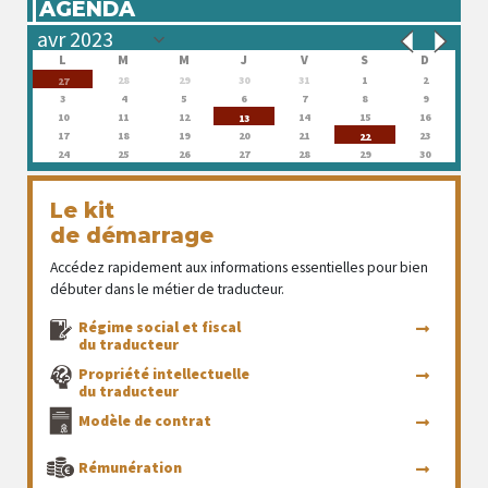
AGENDA
L
M
M
J
V
S
D
28
29
30
31
1
2
27
3
4
5
6
7
8
9
10
11
12
14
15
16
13
17
18
19
20
21
23
22
24
25
26
27
28
29
30
Le kit
de démarrage
Accédez rapidement aux informations essentielles pour bien
débuter dans le métier de traducteur.
Régime social et fiscal
du traducteur
Propriété intellectuelle
du traducteur
Modèle de contrat
Rémunération