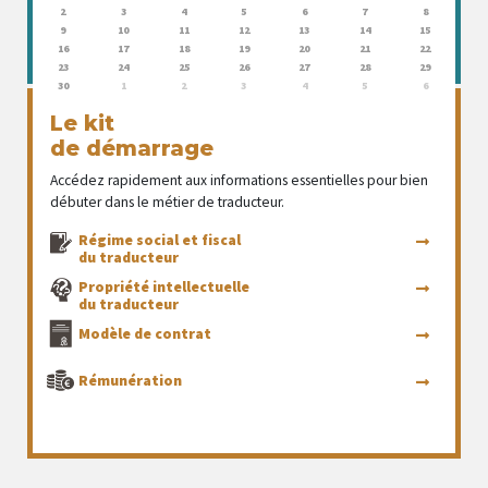
2
3
4
5
6
7
8
9
10
11
12
13
14
15
16
17
18
19
20
21
22
23
24
25
26
27
28
29
30
1
2
3
4
5
6
Le kit
de démarrage
Accédez rapidement aux informations essentielles pour bien
débuter dans le métier de traducteur.
Régime social et fiscal
du traducteur
Propriété intellectuelle
du traducteur
Modèle de contrat
Rémunération