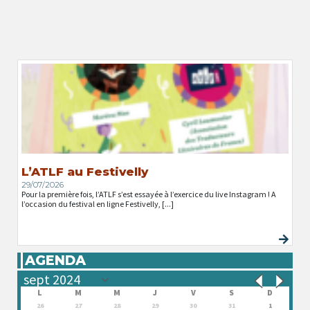
L’ATLF au Festivelly
29/07/2026
Pour la première fois, l’ATLF s’est essayée à l’exercice du live Instagram ! A
l’occasion du festival en ligne Festivelly, [...]
AGENDA
L
M
M
J
V
S
D
26
27
28
29
30
31
1