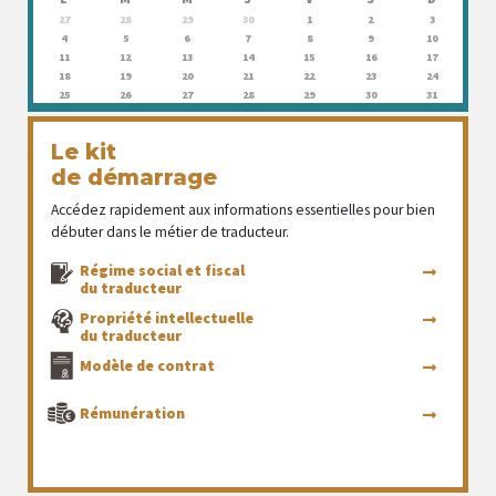
27
28
29
30
1
2
3
4
5
6
7
8
9
10
11
12
13
14
15
16
17
18
19
20
21
22
23
24
25
26
27
28
29
30
31
Le kit
de démarrage
Accédez rapidement aux informations essentielles pour bien
débuter dans le métier de traducteur.
Régime social et fiscal
du traducteur
Propriété intellectuelle
du traducteur
Modèle de contrat
Rémunération