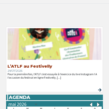
L’ATLF au Festivelly
29/07/2026
Pour la première fois, l’ATLF s’est essayée à l’exercice du live Instagram ! A
l’occasion du festival en ligne Festivelly, [...]
AGENDA
L
M
M
J
V
S
D