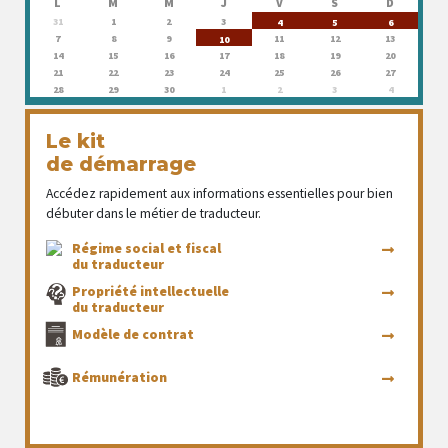
L
M
M
J
V
S
D
31
1
2
3
4
5
6
7
8
9
11
12
13
10
14
15
16
17
18
19
20
21
22
23
24
25
26
27
28
29
30
1
2
3
4
Le kit
de démarrage
Accédez rapidement aux informations essentielles pour bien
débuter dans le métier de traducteur.
Régime social et fiscal
du traducteur
Propriété intellectuelle
du traducteur
Modèle de contrat
Rémunération