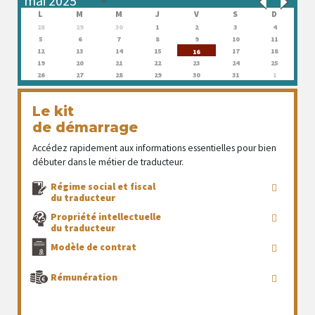
L
M
M
J
V
S
D
28
29
30
1
2
3
4
5
6
7
8
9
10
11
12
13
14
15
17
18
16
19
20
21
22
23
24
25
26
27
28
29
30
31
1
Le kit
de démarrage
Accédez rapidement aux informations essentielles pour bien
débuter dans le métier de traducteur.
Régime social et fiscal
du traducteur
Propriété intellectuelle
du traducteur
Modèle de contrat
Rémunération