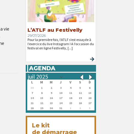
a vie
L’ATLF au Festivelly
a
29/07/2026
Pour la première fois, l’ATLF s’est essayée à
ne
l’exercice du live Instagram ! A l’occasion du
festival en ligne Festivelly, [...]
AGENDA
L
M
M
J
V
S
D
30
1
2
3
4
5
6
7
8
9
10
11
12
13
14
15
16
17
18
19
20
21
22
23
24
25
26
27
28
29
30
31
1
2
3
Le kit
de démarrage