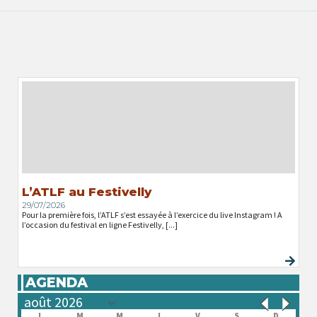
L’ATLF au Festivelly
29/07/2026
Pour la première fois, l’ATLF s’est essayée à l’exercice du live Instagram ! A
l’occasion du festival en ligne Festivelly, [...]
AGENDA
L
M
M
J
V
S
D