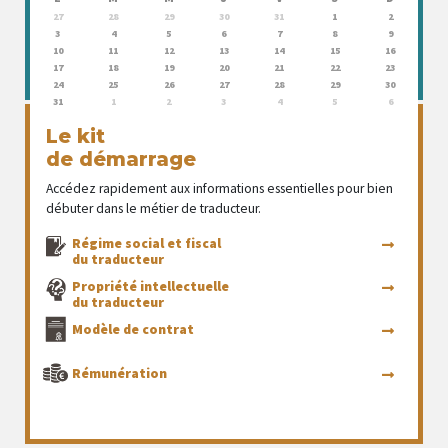
27
28
29
30
31
1
2
3
4
5
6
7
8
9
10
11
12
13
14
15
16
17
18
19
20
21
22
23
24
25
26
27
28
29
30
31
1
2
3
4
5
6
Le kit
de démarrage
Accédez rapidement aux informations essentielles pour bien
débuter dans le métier de traducteur.
Régime social et fiscal
du traducteur
Propriété intellectuelle
du traducteur
Modèle de contrat
Rémunération