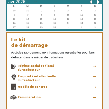
L
M
M
J
V
S
D
30
31
1
2
3
4
5
6
7
8
9
10
11
12
13
14
15
16
17
18
19
20
21
22
23
24
25
26
27
28
29
30
1
2
3
Le kit
de démarrage
Accédez rapidement aux informations essentielles pour bien
débuter dans le métier de traducteur.
Régime social et fiscal
du traducteur
Propriété intellectuelle
du traducteur
Modèle de contrat
Rémunération