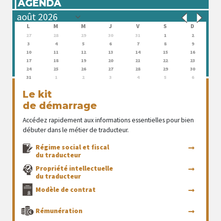
AGENDA
L
M
M
J
V
S
D
27
28
29
30
31
1
2
3
4
5
6
7
8
9
10
11
12
13
14
15
16
17
18
19
20
21
22
23
24
25
26
27
28
29
30
31
1
2
3
4
5
6
Le kit
de démarrage
Accédez rapidement aux informations essentielles pour bien
débuter dans le métier de traducteur.
Régime social et fiscal
du traducteur
Propriété intellectuelle
du traducteur
Modèle de contrat
Rémunération