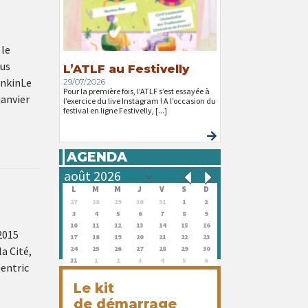
 le
ous
L’ATLF au Festivelly
ankinLe
29/07/2026
Pour la première fois, l’ATLF s’est essayée à
janvier
l’exercice du live Instagram ! A l’occasion du
festival en ligne Festivelly, [...]
AGENDA
L
M
M
J
V
S
D
27
28
29
30
31
1
2
3
4
5
6
7
8
9
10
11
12
13
14
15
16
2015
17
18
19
20
21
22
23
a Cité,
24
25
26
27
28
29
30
31
1
2
3
4
5
6
entric
Le kit
de démarrage