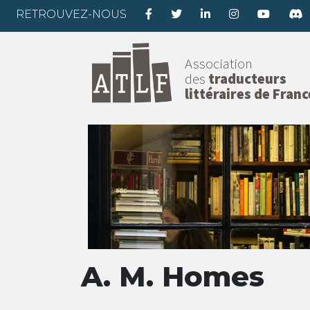
RETROUVEZ-NOUS
Association
des
traducteurs
littéraires de Franc
A. M. Homes