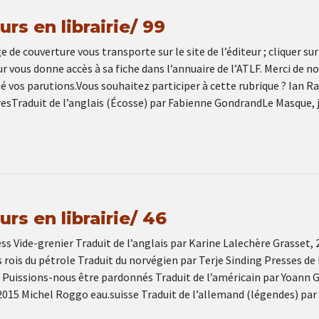
rs en librairie/ 99
e de couverture vous transporte sur le site de l’éditeur ; cliquer sur
 vous donne accès à sa fiche dans l’annuaire de l’ATLF. Merci de n
 vos parutions.Vous souhaitez participer à cette rubrique ? Ian R
esTraduit de l’anglais (Écosse) par Fabienne GondrandLe Masque, 
rs en librairie/ 46
s Vide-grenier Traduit de l’anglais par Karine Lalechère Grasset, 
rois du pétrole Traduit du norvégien par Terje Sinding Presses de l
 Puissions-nous être pardonnés Traduit de l’américain par Yoann G
2015 Michel Roggo eau.suisse Traduit de l’allemand (légendes) par