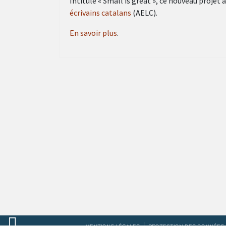
Intitulé « Small is great », ce nouveau projet 
écrivains catalans
(AELC).
En savoir plus
.