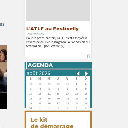
urs
L’ATLF au Festivelly
29/07/2026
Pour la première fois, l’ATLF s’est essayée à
l’exercice du live Instagram ! A l’occasion du
festival en ligne Festivelly, [...]
AGENDA
L
M
M
J
V
S
D
27
28
29
30
31
1
2
3
4
5
6
7
8
9
10
11
12
13
14
15
16
17
18
19
20
21
22
23
24
25
26
27
28
29
30
31
1
2
3
4
5
6
Le kit
de démarrage