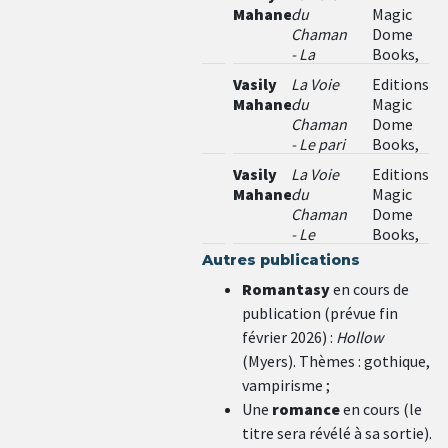
Mahanenko
du
Magic
Chaman
Dome
- La
Books,
quête
2022
Vasily
La Voie
Editions
des
Mahanenko
du
Magic
condamnés
Chaman
Dome
- Le pari
Books,
de
2025
Vasily
La Voie
Editions
Kartoss
Mahanenko
du
Magic
Chaman
Dome
- Le
Books,
secret
2025
Autres publications
de
Romantasy
en cours de
Sombre-
publication (prévue fin
bois
février 2026) :
Hollow
(Myers). Thèmes : gothique,
vampirisme ;
Une
romance
en cours (le
titre sera révélé à sa sortie).