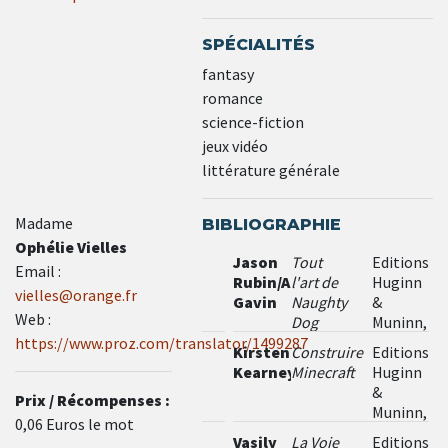
SPÉCIALITÉS
fantasy
romance
science-fiction
jeux vidéo
littérature générale
Madame
BIBLIOGRAPHIE
Ophélie Vielles
Jason
Tout
Editions
Email :
Rubin/Andrew
l'art de
Huginn
vielles@orange.fr
Gavin
Naughty
&
Web :
Dog
Muninn,
2015
https://www.proz.com/translator/1499287
Kirsten
Construire
Editions
Kearney
Minecraft
Huginn
&
Prix / Récompenses :
Muninn,
0,06 Euros le mot
2015
Vasily
La Voie
Editions