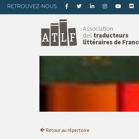
RETROUVEZ-NOUS
Association
des
traducteurs
littéraires de Franc
Retour au répertoire