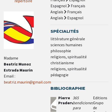
répertoire
Espagnol
Français
Anglais
Français
Anglais
Espagnol
SPÉCIALITÉS
littérature générale
sciences humaines
philosophie
religions, spiritualité
Madame
christianisme
Beatriz Munoz
religions, spiritualité
Estrada Maurin
pédagogie
Email :
beatriz.maurin@gmail.com
BIBLIOGRAPHIE
Pierre
365
Editions
Pradervand
bendiciones
Grupo
para
de