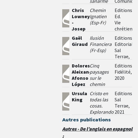
sanarme
Comunicac
a mí
Loyola,
Chris
Chemin
Editions
mismo y
2018.
Lowney
Ignatien
Ed.
al
-
(Esp-Fr)
Vie
mundo
Josep
chrétienne
(Eng-Sp)
Lluís
2018
Gaël
Ilusión
Editions
Iriberri,
Giraud
Financiera
Editorial
sj
(Fr-Esp)
Sal
Terrae,
2013
Dolores
Cinq
Editions
Aleixandre;
paysages
Fidélité,
Afonso
sur le
2020
López
chemin
de
Ursula
Cristo en
Editions
Pâques
King
todas las
Sal
(Esp-Fr)
cosas.
Terrae,
Explorando
2021
la
Autres publications
espiritualidad
Autres - De l’anglais en espagnol
junto a
:
Pierre