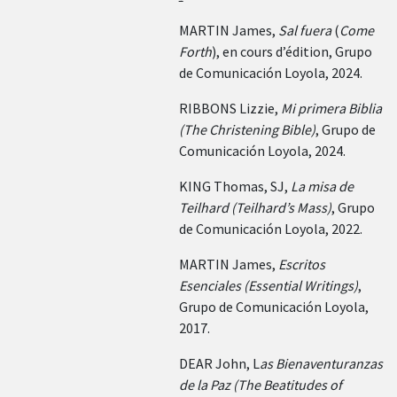
Teilhard
MARTIN James,
Sal fuera
(
Come
de
Chardin
Forth
), en cours d’édition, Grupo
(Eng-Sp)
de Comunicación Loyola, 2024.
RIBBONS Lizzie,
Mi primera Biblia
(The Christening Bible)
, Grupo de
Comunicación Loyola, 2024.
KING Thomas, SJ,
La misa de
Teilhard (Teilhard’s Mass)
, Grupo
de Comunicación Loyola, 2022.
MARTIN James,
Escritos
Esenciales (Essential Writings)
,
Grupo de Comunicación Loyola,
2017.
DEAR John, L
as Bienaventuranzas
de la Paz (The Beatitudes of