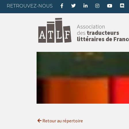
RETROUVEZ-NOUS
Association
des
traducteurs
littéraires de Franc
Retour au répertoire