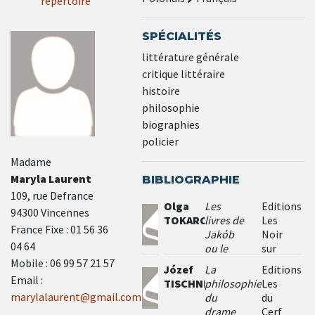
répertoire
SPÉCIALITÉS
littérature générale
critique littéraire
histoire
philosophie
biographies
policier
Madame
Maryla Laurent
BIBLIOGRAPHIE
109, rue Defrance
Olga
Les
Editions
94300 Vincennes
TOKARCZUK
livres de
Les
France Fixe : 01 56 36
Jakόb
Noir
04 64
ou le
sur
grand
Blanc
Mobile : 06 99 57 21 57
Józef
La
Editions
voyage à
Email :
TISCHNER
philosophie
Les
travers
marylalaurent@gmail.com
du
du
sept
drame
Cerf