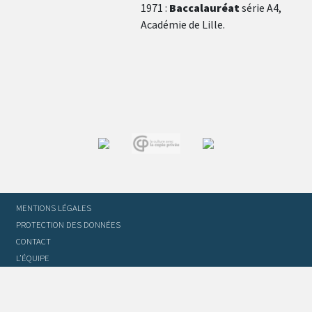
1971 :
Baccalauréat
série A4,
Académie de Lille.
MENTIONS LÉGALES
PROTECTION DES DONNÉES
CONTACT
L’ÉQUIPE
STATUTS ET RÈGLEMENT INTÉRIEUR
FOIRE AUX QUESTIONS
GLOSSAIRE DU TRADUCTEUR