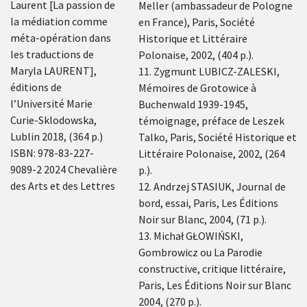
Laurent [La passion de
Meller (ambassadeur de Pologne
la médiation comme
en France), Paris, Société
méta-opération dans
Historique et Littéraire
les traductions de
Polonaise, 2002, (404 p.).
Maryla LAURENT],
11. Zygmunt LUBICZ-ZALESKI,
éditions de
Mémoires de Grotowice à
l’Université Marie
Buchenwald 1939-1945,
Curie-Sklodowska,
témoignage, préface de Leszek
Lublin 2018, (364 p.)
Talko, Paris, Société Historique et
ISBN: 978-83-227-
Littéraire Polonaise, 2002, (264
9089-2 2024 Chevalière
p.).
des Arts et des Lettres
12. Andrzej STASIUK, Journal de
bord, essai, Paris, Les Éditions
Noir sur Blanc, 2004, (71 p.).
13. Michał GŁOWIŃSKI,
Gombrowicz ou La Parodie
constructive, critique littéraire,
Paris, Les Éditions Noir sur Blanc
2004, (270 p.).