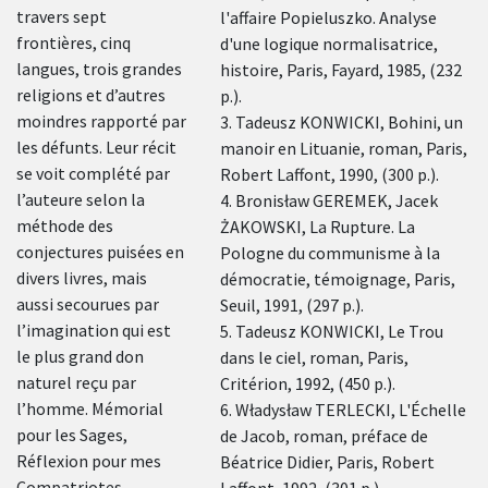
travers sept
l'affaire Popieluszko. Analyse
en
divers
frontières, cinq
d'une logique normalisatrice,
livres,
langues, trois grandes
histoire, Paris, Fayard, 1985, (232
mais
religions et d’autres
p.).
aussi
moindres rapporté par
3. Tadeusz KONWICKI, Bohini, un
secourues
les défunts. Leur récit
manoir en Lituanie, roman, Paris,
par
l’imagination
se voit complété par
Robert Laffont, 1990, (300 p.).
qui est le
l’auteure selon la
4. Bronisław GEREMEK, Jacek
plus
méthode des
ŻAKOWSKI, La Rupture. La
grand
conjectures puisées en
Pologne du communisme à la
don
divers livres, mais
démocratie, témoignage, Paris,
naturel
reçu par
aussi secourues par
Seuil, 1991, (297 p.).
l’homme.
l’imagination qui est
5. Tadeusz KONWICKI, Le Trou
Mémorial
le plus grand don
dans le ciel, roman, Paris,
pour les
naturel reçu par
Critérion, 1992, (450 p.).
Sages,
l’homme. Mémorial
6. Władysław TERLECKI, L'Échelle
Réflexion
pour
pour les Sages,
de Jacob, roman, préface de
mes
Réflexion pour mes
Béatrice Didier, Paris, Robert
Compatriotes,
Compatriotes,
Laffont, 1992, (301 p.).