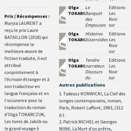
frontières,
Olga
cinq
Le
Editions
TOKARCZUK
langues,
Banquet
Les
Prix / Récompenses :
trois
des
Noir
Maryla LAURENT a
grandes
Empouses
sur
reçu le prix Laure
religions
Blanc
Olga
Histoires
Editions
et
BATAILLON (2018) qui
TOKARCZUK
bizarroïdes
Les
d’autres
récompense la
Noir
moindres
meilleure œuvre de
sur
rapporté
Blanc
fiction traduite, il est
Olga
par les
Tendre
Editions
attribué
TOKARCZUK
défunts.
narrateur.
Les
Leur
Discours
Noir
conjointement à
récit se
du
sur
l’écrivain étranger et à
voit
Nobel et
Blanc
Autres publications
son traducteur en
complété
autres
langue française et en
1. Tadeusz KONWICKI, La Clef des
par
textes
l'occurence pour la
songes contemporains, roman,
l’auteure
selon la
traduction du roman
Paris, Robert Laffont, 1983, (312
méthode
d'Olga TOKARCZUK,
p.).
des
Les livres de Jakόb ou
2. Patrick MICHEL et Georges
conjectures
le grand voyage à
MINK, La Mort d'un prêtre,
puisées