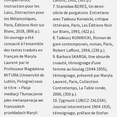
Instruction
Instruction pour les
7. Stanisław BEREŚ, Un demi-
pour les
Laïcs, Distraction pour
siècle de purgatoire. Entretiens
Laïcs,
Distraction
les Mélancoliques,
avec Tadeusz Konwicki, critique
pour les
Paris, Éditions Noir sur
littéraire, Paris, Les Éditions Noir
Mélancoliques
Blanc, 2018, (806 p.).
sur Blanc, 1993, (422 p.).
Un ouvrage a été
8. Tadeusz KONWICKI, Roman de
consacré à l’ensemble
gare contemporain, roman, Paris,
des textes traduits en
Robert Laffont, 1994, (230 p.).
français de Maryla
9. Barbara SKARGA, Une absurde
Laurent par le
cruauté, témoignage d’une
Professeur Magdalena
femme au Goulag (1944-1955),
MITURA (Université de
témoignage, présenté par Maryla
Lublin, Pologne) sous
Laurent, Paris, Collection
le titre : • Pasja
Contretemps, La Table ronde,
mediacji Tłumaczenie
2000, (350 p.).
jako metaoperacja we
10. Zygmunt LUBICZ-ZALESKI,
francuskich
Journal intermittent 1904-1925,
przekładach Maryli
témoignage, préface de Stefan