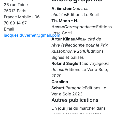
26 rue Taine
A. Einstein
Oeuvres
75012 Paris
choisies
Editions Le Seuil
France Mobile : 06
Th. Mann - H.
70 89 14 87
Hesse
Correspondance
Editions
Email :
Jose Corti
jacques.duvernet@gmail.com
Artur Klinau
Minsk cité de
rêve (sélectionné pour le Prix
Russophonie 2016)
Editions
Signes et balises
Roland Siegloff
Les voyageurs
de nuit
Editions Le Ver à Soie,
2020
Carolina
Schutti
Patagonie
Editions Le
Ver à Soie 2023
Autres publications
Un jour j'ai dû marcher dans