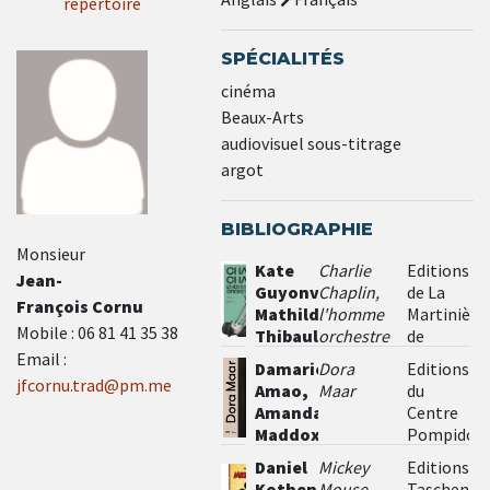
répertoire
SPÉCIALITÉS
cinéma
Beaux-Arts
audiovisuel sous-titrage
argot
BIBLIOGRAPHIE
Monsieur
Kate
Charlie
Editions
Jean-
Guyonvarch,
Chaplin,
de La
François Cornu
Mathilde
l'homme
Martinière
Mobile : 06 81 41 35 38
Thibault-
orchestre
de
Starzyk
Paris
Email :
Damarice
Dora
Editions
(2019)
jfcornu.trad@pm.me
Amao,
Maar
du
Amanda
Centre
Maddox,
Pompidou
Karolina
(2019)
Daniel
Mickey
Editions
Ziebinska-
Kothenschulte
Mouse,
Taschen