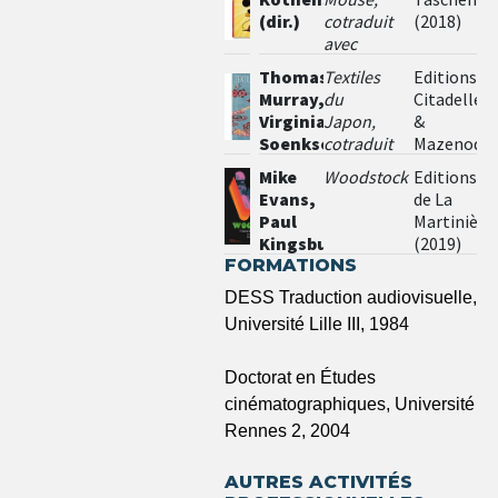
Lewandowska
(dir.)
cotraduit
(2018)
avec
Samuel
Thomas
Textiles
Editions
Bréan et
Murray,
du
Citadelles
Florence
Virginia
Japon,
&
Vidal
Soenksen,
cotraduit
Mazenod
Anna
avec
(2019)
Mike
Woodstock
Editions
Jackson
Jean-
Evans,
de La
François
Paul
Martinière
Allain
Kingsbury.
(2019)
FORMATIONS
Préface
de
DESS Traduction audiovisuelle,
Martin
Université Lille III, 1984
Scorsese
Doctorat en Études
cinématographiques, Université
Rennes 2, 2004
AUTRES ACTIVITÉS