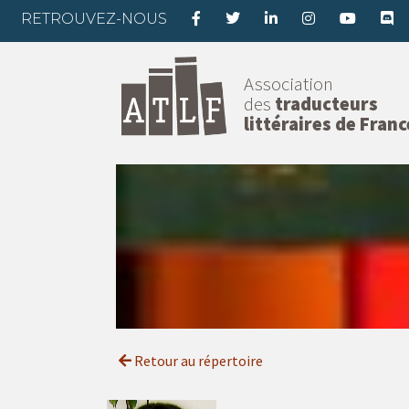
RETROUVEZ-NOUS
Association
des
traducteurs
littéraires de Franc
Retour au répertoire