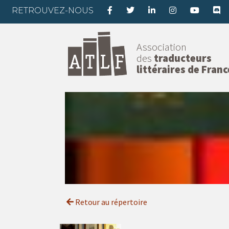
RETROUVEZ-NOUS
Association
des
traducteurs
littéraires de Franc
Retour au répertoire