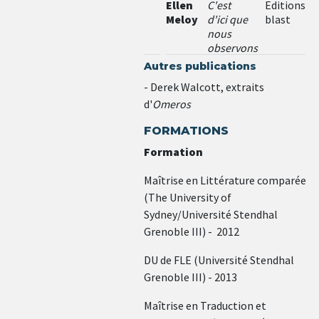
Ellen
C'est
Editions
Meloy
d'ici que
blast
nous
observons
d'autres
Autres publications
villes
- Derek Walcott, extraits
croître à
d'
Omeros
en
perdre
FORMATIONS
la raison
Formation
Maîtrise en Littérature comparée
(The University of
Sydney/Université Stendhal
Grenoble III) - 2012
DU de FLE (Université Stendhal
Grenoble III) - 2013
Maîtrise en Traduction et