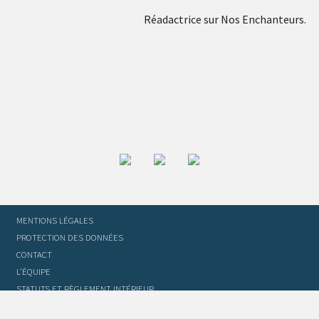
Réadactrice sur Nos Enchanteurs.
MENTIONS LÉGALES
PROTECTION DES DONNÉES
CONTACT
L’ÉQUIPE
STATUTS ET RÈGLEMENT INTÉRIEUR
FOIRE AUX QUESTIONS