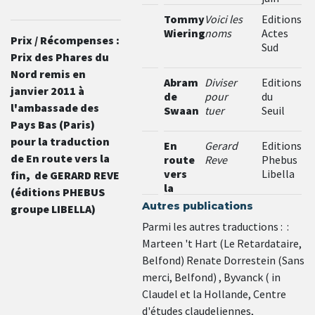
2023
Tommy
Voici les
Editions
Wieringa
noms
Actes
Prix / Récompenses :
Sud
Prix des Phares du
Nord remis en
Abram
Diviser
Editions
janvier 2011 à
de
pour
du
l'ambassade des
Swaan
tuer
Seuil
Pays Bas (Paris)
pour la traduction
En
Gerard
Editions
de En route vers la
route
Reve
Phebus
vers
Libella
fin, de GERARD REVE
la
(éditions PHEBUS
fin
Autres publications
groupe LIBELLA)
Parmi les autres traductions : :
Marteen 't Hart (Le Retardataire,
Belfond) Renate Dorrestein (Sans
merci, Belfond) , Byvanck ( in
Claudel et la Hollande, Centre
d'études claudeliennes,