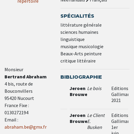
répertoire
SPÉCIALITÉS
littérature générale
sciences humaines
linguistique
musique musicologie
Beaux-Arts peinture
critique littéraire
Monsieur
Bertrand Abraham
BIBLIOGRAPHIE
4 bis, route de
Jeroen
Le bois
Editions
Bouconvillers
Brouwers
Gallimard
95420 Nucourt
2021
France Fixe :
0130272194
Jeroen
Le Client
Editions
Email :
Brouwers
E.
Gallimard
abraham.be@gmx.fr
Busken
1er
juin