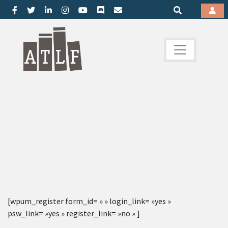
[wpum_register form_id= » » login_link= »yes »
psw_link= »yes » register_link= »no » ]