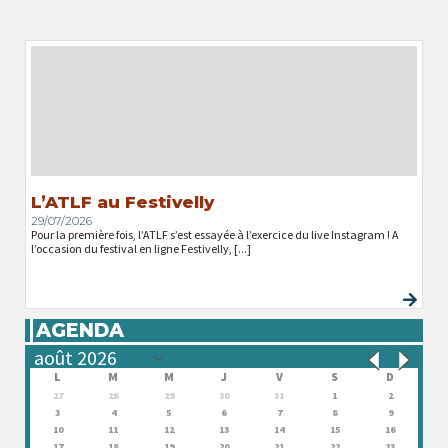
L’ATLF au Festivelly
29/07/2026
Pour la première fois, l’ATLF s’est essayée à l’exercice du live Instagram ! A
l’occasion du festival en ligne Festivelly, [...]
AGENDA
L
M
M
J
V
S
D
27
28
29
30
31
1
2
3
4
5
6
7
8
9
10
11
12
13
14
15
16
17
18
19
20
21
22
23