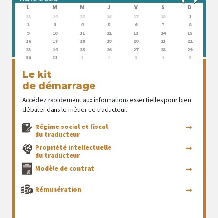
L
M
M
J
V
S
D
23
24
25
26
27
28
1
2
3
4
5
6
7
8
9
10
11
12
13
14
15
16
17
18
19
20
21
22
23
24
25
26
27
28
29
30
31
1
2
3
4
5
Le kit
de démarrage
Accédez rapidement aux informations essentielles pour bien
débuter dans le métier de traducteur.
Régime social et fiscal
du traducteur
Propriété intellectuelle
du traducteur
Modèle de contrat
Rémunération