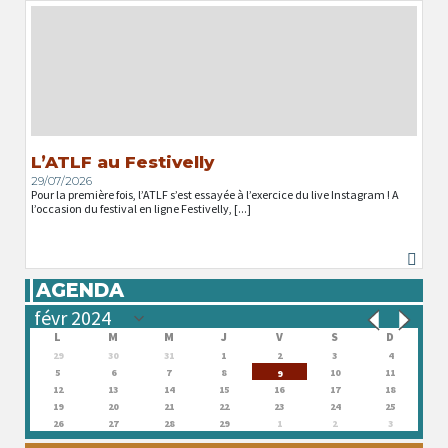
L’ATLF au Festivelly
29/07/2026
Pour la première fois, l’ATLF s’est essayée à l’exercice du live Instagram ! A
l’occasion du festival en ligne Festivelly, [...]
AGENDA
L
M
M
J
V
S
D
29
30
31
1
2
3
4
5
6
7
8
10
11
9
12
13
14
15
16
17
18
19
20
21
22
23
24
25
26
27
28
29
1
2
3