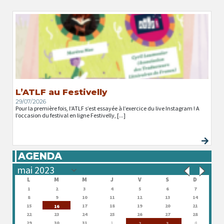
L’ATLF au Festivelly
29/07/2026
Pour la première fois, l’ATLF s’est essayée à l’exercice du live Instagram ! A
l’occasion du festival en ligne Festivelly, [...]
AGENDA
L
M
M
J
V
S
D
1
2
3
4
5
6
7
8
9
10
11
12
13
14
15
17
18
19
20
21
16
22
23
24
25
26
27
28
29
30
31
1
4
2
3