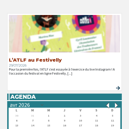
L’ATLF au Festivelly
29/07/2026
Pour la première fois, l’ATLF s’est essayée à l’exercice du live Instagram ! A
l’occasion du festival en ligne Festivelly, [...]
AGENDA
L
M
M
J
V
S
D
30
31
1
2
3
4
5
6
7
8
9
10
11
12
13
14
15
16
17
18
19