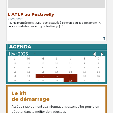
L’ATLF au Festivelly
29/07/2026
Pour la première fois, l’ATLF s’est essayée à l’exercice du live Instagram ! A
l’occasion du festival en ligne Festivelly, [...]
AGENDA
L
M
M
J
V
S
D
27
28
29
30
31
1
2
3
4
5
6
7
8
9
10
11
12
13
14
15
16
17
18
22
23
19
20
21
24
25
26
27
1
2
28
Le kit
de démarrage
Accédez rapidement aux informations essentielles pour bien
débuter dans le métier de traducteur.