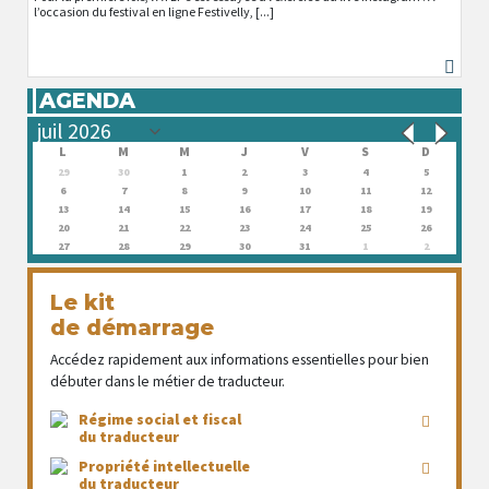
l’occasion du festival en ligne Festivelly, [...]
AGENDA
L
M
M
J
V
S
D
29
30
1
2
3
4
5
6
7
8
9
10
11
12
13
14
15
16
17
18
19
20
21
22
23
24
25
26
27
28
29
30
31
1
2
Le kit
de démarrage
Accédez rapidement aux informations essentielles pour bien
débuter dans le métier de traducteur.
Régime social et fiscal
du traducteur
Propriété intellectuelle
du traducteur