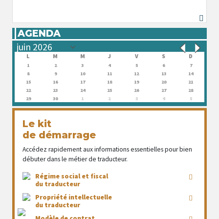
AGENDA
L
M
M
J
V
S
D
1
2
3
4
5
6
7
8
9
10
11
12
13
14
15
16
17
18
19
20
21
22
23
24
25
26
27
28
29
30
1
2
3
4
5
Le kit
de démarrage
Accédez rapidement aux informations essentielles pour bien
débuter dans le métier de traducteur.
Régime social et fiscal
du traducteur
Propriété intellectuelle
du traducteur
Modèle de contrat