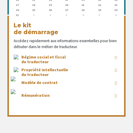
17
18
19
20
21
22
23
24
25
26
27
28
29
30
31
1
2
3
4
5
6
Le kit
de démarrage
Accédez rapidement aux informations essentielles pour bien
débuter dans le métier de traducteur.
Régime social et fiscal
du traducteur
Propriété intellectuelle
du traducteur
Modèle de contrat
Rémunération