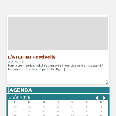
L’ATLF au Festivelly
29/07/2026
Pour la première fois, l’ATLF s’est essayée à l’exercice du live Instagram ! A
l’occasion du festival en ligne Festivelly, [...]
AGENDA
L
M
M
J
V
S
D
27
28
29
30
31
1
2
3
4
5
6
7
8
9
10
11
12
13
14
15
16