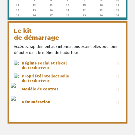
11
12
13
14
15
16
17
18
19
20
21
22
23
24
25
26
27
28
29
30
31
Le kit
de démarrage
Accédez rapidement aux informations essentielles pour bien
débuter dans le métier de traducteur.
Régime social et fiscal
du traducteur
Propriété intellectuelle
du traducteur
Modèle de contrat
Rémunération