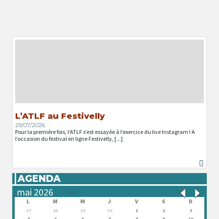
L’ATLF au Festivelly
29/07/2026
Pour la première fois, l’ATLF s’est essayée à l’exercice du live Instagram ! A
l’occasion du festival en ligne Festivelly, [...]
AGENDA
L
M
M
J
V
S
D
27
28
29
30
1
2
3
4
5
6
7
8
9
10