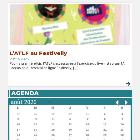
L’ATLF au Festivelly
29/07/2026
Pour la première fois, l’ATLF s’est essayée à l’exercice du live Instagram ! A
l’occasion du festival en ligne Festivelly, [...]
AGENDA
L
M
M
J
V
S
D
27
28
29
30
31
1
2
3
4
5
6
7
8
9
10
11
12
13
14
15
16
17
18
19
20
21
22
23
24
25
26
27
28
29
30