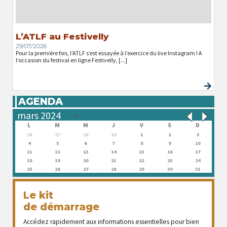
L’ATLF au Festivelly
29/07/2026
Pour la première fois, l’ATLF s’est essayée à l’exercice du live Instagram ! A
l’occasion du festival en ligne Festivelly, [...]
AGENDA
L
M
M
J
V
S
D
26
27
28
29
1
2
3
4
5
6
7
8
9
10
11
12
13
14
15
16
17
18
19
20
21
22
23
24
25
26
27
28
29
30
31
Le kit
de démarrage
Accédez rapidement aux informations essentielles pour bien